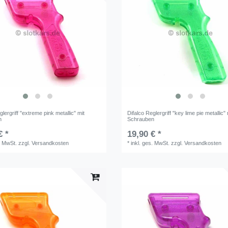
glergriff "extreme pink metallic" mit
Difalco Reglergriff "key lime pie metallic" 
n
Schrauben
€ *
19,90 € *
. MwSt.
zzgl.
Versandkosten
*
inkl. ges. MwSt.
zzgl.
Versandkosten