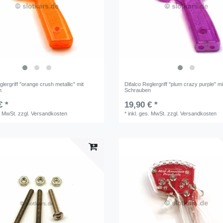
glergriff "orange crush metallic" mit
Difalco Reglergriff "plum crazy purple" mi
n
Schrauben
€ *
19,90 € *
. MwSt.
zzgl.
Versandkosten
*
inkl. ges. MwSt.
zzgl.
Versandkosten