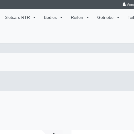
Anm
Slotcars RTR
Bodies
Reifen
Getriebe
Tei