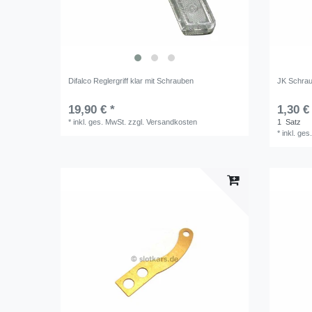
Difalco Reglergriff klar mit Schrauben
JK Schrau
19,90 € *
1,30 €
*
inkl. ges. MwSt.
zzgl.
Versandkosten
1
Satz
*
inkl. ges