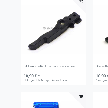
Difalco Abzug Regler für zwei Finger schwarz
Difalco A
10,90 € *
10,90 
*
inkl. ges. MwSt.
zzgl.
Versandkosten
*
inkl. ges