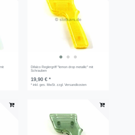
mit
Difalco Reglergriff "lemon drop metallic" mit
Schrauben
19,90 € *
*
inkl. ges. MwSt.
zzgl.
Versandkosten