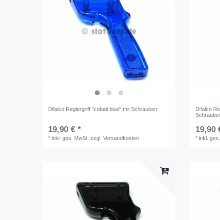
Difalco Reglergriff "cobalt blue" mit Schrauben
Difalco Re
Schraube
19,90 € *
19,90 
*
inkl. ges. MwSt.
zzgl.
Versandkosten
*
inkl. ges