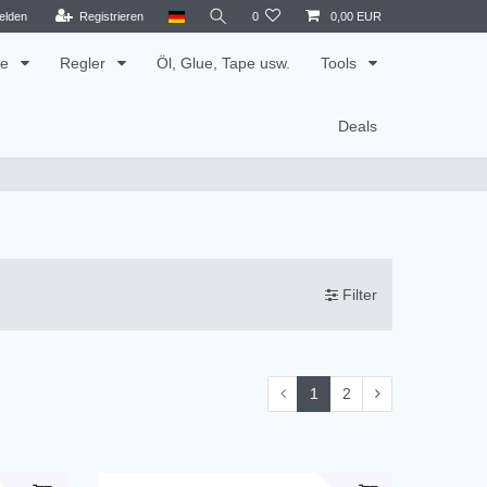
elden
Registrieren
0
0,00 EUR
le
Regler
Öl, Glue, Tape usw.
Tools
Deals
Filter
1
2