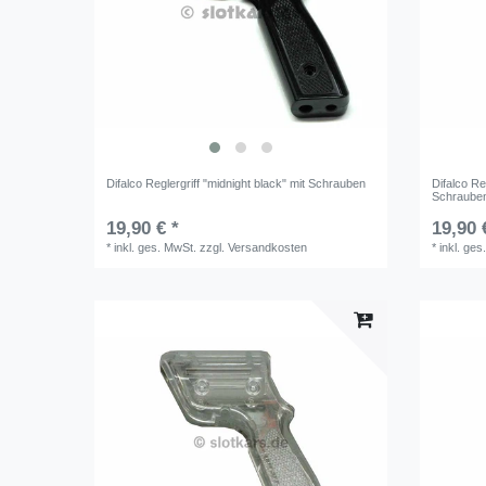
Difalco Reglergriff "midnight black" mit Schrauben
Difalco Re
Schraube
19,90 € *
19,90 
*
inkl. ges. MwSt.
zzgl.
Versandkosten
*
inkl. ges