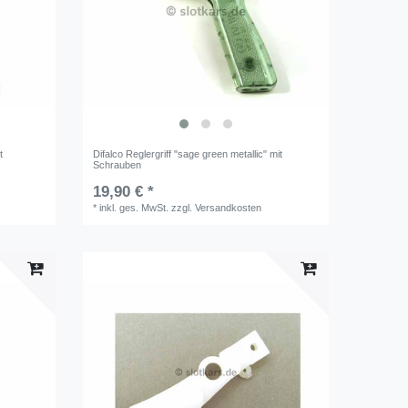
t
Difalco Reglergriff "sage green metallic" mit
Schrauben
19,90 € *
*
inkl. ges. MwSt.
zzgl.
Versandkosten