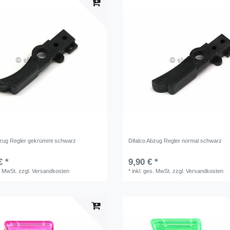
bzug Regler gekrümmt schwarz
Difalco Abzug Regler normal schwarz
€ *
9,90 € *
. MwSt.
zzgl.
Versandkosten
*
inkl. ges. MwSt.
zzgl.
Versandkosten