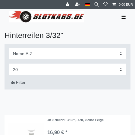
0,00 EUR
☰
Hinterreifen 3/32"
Filter
JK 8700PPT 3/32", .720, kleine Felge
16,90 € *