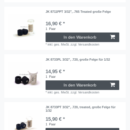
JK 8711PPT 3/32", .765 Treated große Felge
16,90 € *
1
Paar
In den Warenkorb
*
inkl. ges. MwSt.
zzgl.
Versandkosten
JK 8733PL 3/32", .720, große Felge für 1/32
14,95 € *
1
Paar
In den Warenkorb
*
inkl. ges. MwSt.
zzgl.
Versandkosten
JK 8733PT 3/32", .720, treated, große Felge für
1/32
15,90 € *
1
Paar