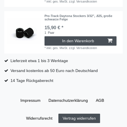
*
inkl. ges. MwSt.
zzgl.
Versandkosten
Pro-Track Daytona Stockers 3/32", .825, große
schwarze Felge
15,90 € *
1
Paar
In den Warenkorb
*
inkl. ges. MwSt.
zzgl.
Versandkosten
Lieferzeit etwa 1 bis 3 Werktage
Versand kostenlos ab 50 Euro nach Deutschland
14 Tage Rückgaberecht
Impressum
Daten­schutz­erklärung
AGB
Widerrufs­recht
Vertrag widerrufen