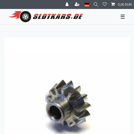
0,00 EUR
☰