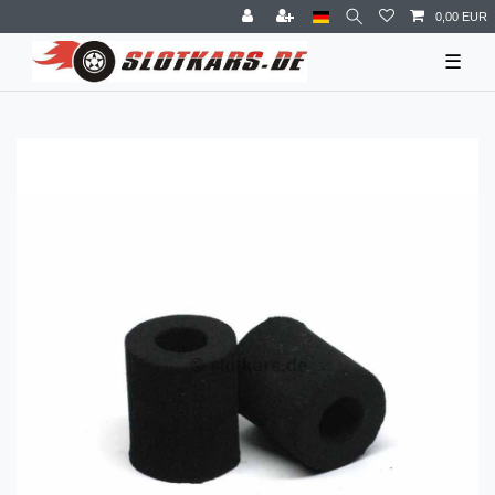
0,00 EUR
☰