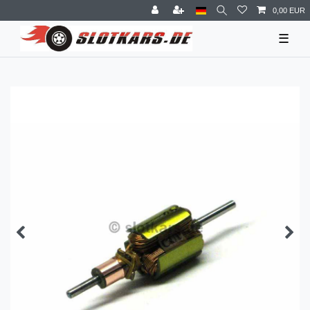
0,00 EUR
☰