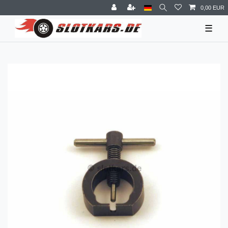
0,00 EUR
☰